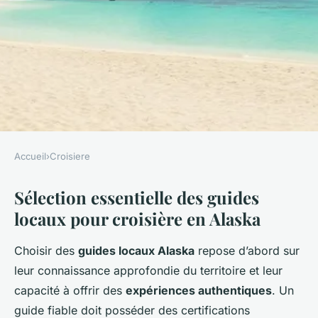
Accueil
›
Croisiere
CROISIERE
Sélection essentielle des guides
Découvrez l'Essentiel des
locaux pour croisière en Alaska
Guides Locaux pour une
Croisière Inoubliable en
Choisir des
guides locaux Alaska
repose d’abord sur
Alaska
leur connaissance approfondie du territoire et leur
capacité à offrir des
expériences authentiques
. Un
admin
•
10 mai 2025
•
6 min de lecture
guide fiable doit posséder des certifications