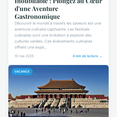
Inoubliable : Plongez au Cœur
d'une Aventure
Gastronomique
Découvrir le monde à travers les saveurs est une
aventure culinaire captivante. Les festivals
culinaires sont une invitation à explorer des
cultures variées. Ces événements culinaires
offrent une expé...
10 mai 2025
4 min de lecture →
VACANCE